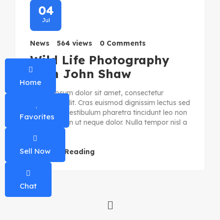
04
Jul
News
564 views
0 Comments
Wild Life Photography
With John Shaw
Home
Lorem ipsum dolor sit amet, consectetur
adipiscing elit. Cras euismod dignissim lectus sed
venenatis. Vestibulum pharetra tincidunt leo non
Favorites
feugiat. Proin ut neque dolor. Nulla tempor nisl a
eros ...
Sell Now
Continue Reading
Chat