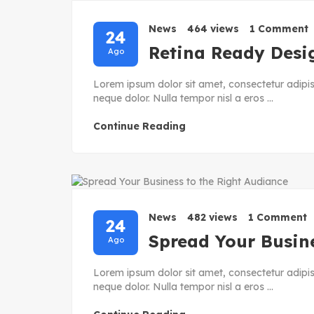
News
464 views
1 Comment
24
Retina Ready Desig
Ago
Lorem ipsum dolor sit amet, consectetur adipisc
neque dolor. Nulla tempor nisl a eros ...
Continue Reading
News
482 views
1 Comment
24
Spread Your Busin
Ago
Lorem ipsum dolor sit amet, consectetur adipisc
neque dolor. Nulla tempor nisl a eros ...