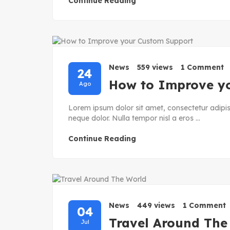
Continue Reading
News
559 views
1 Comment
24
How to Improve y
Ago
Lorem ipsum dolor sit amet, consectetur adipisc
neque dolor. Nulla tempor nisl a eros ...
Continue Reading
News
449 views
1 Comment
04
Travel Around The
Jul