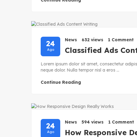
Continue Reading
News
632 views
1 Comment
24
Classified Ads Con
Ago
Lorem ipsum dolor sit amet, consectetur adipisc
neque dolor. Nulla tempor nisl a eros ...
Continue Reading
News
594 views
1 Comment
24
How Responsive De
Ago